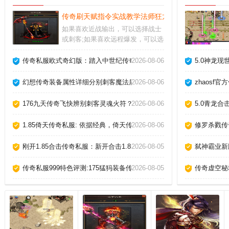
传奇刷天赋指令实战教学法师狂龙紫电速成指南
如果喜欢近战输出，可以选择战士
或刺客;如果喜欢远程爆发，可以选
择法师或射手。玩家参加圣域争霸
战获得胜利，从活动奖励中，也可
传奇私服欧式奇幻版：踏入中世纪传奇，开启史诗转职路
2026-08-06
5.0神龙
以领取到一些钻石奖励的。巅峰对
决随时都会发生的，所有的玩家都
幻想传奇装备属性详细分别刺客魔法盾。
2026-08-06
zhaosf
有资格参与其中，和各路高手去较
量一番。
176九天传奇飞快辨别刺客灵魂火符？
2026-08-06
5.0青龙
1.85倚天传奇私服: 依据经典，倚天传奇崭新呈现！
2026-08-06
修罗杀戮传
刚开1.85合击传奇私服：新开合击1.85，传奇私服的全新征程
2026-08-05
弑神霸业新
传奇私服999特色评测:175猛犸装备传奇飞快认识刺客英雄治愈术
2026-08-05
传奇虚空秘