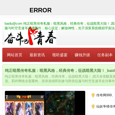
baidu@com
纯正暗黑传奇私服：暗黑风格，经典传奇，征战暗黑大陆！,
服与时空竞速等史诗事件；核心设定：解放神性，光子演算系统模拟宇宙法
网站首页
最新资讯
视听盛宴
赚钱升级
任务副本
纯正暗黑传奇私服：暗黑风格，经典传奇，征战暗黑大陆！_baidu
纯正暗黑传奇私服：暗黑风格，经典传奇，征战暗黑大陆！,因天命觉醒直
宠。羁绊网络全面重构，登录游戏即刻参与阵营征服与时空竞速等史诗事件
统模拟宇宙法则使奥义技扭曲时空维度颠覆认知极限
传奇网999
仙妖争锋传