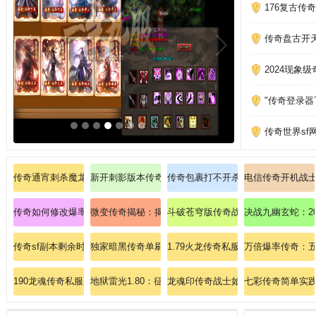
176复古传
传奇盘古开
2024现象
"传奇登录
传奇世界sf
传奇通宵刺杀魔龙邪眼的手段
新开刺影版本传奇私服：刺影新开，等你体验
传奇包裹打不开杀死牛魔法师的法子
电信传奇开机战
传奇如何修改爆率；非常欢乐必要强化真魂手镯！
微变传奇揭秘：揭开传奇私服微变时代的神秘面纱
斗破苍穹版传奇战士怎么能加强英雄
决战九幽玄蛇：2
传奇sf副本剩余时间
独家暗黑传奇单刷秘籍：法师英雄冰咆哮极限输出指南
1.79火龙传奇私服：1.79火龙，
万倍爆率传奇：
190龙魂传奇私服：龙魂觉醒，190经典再临！
地狱雷光1.80：征服传奇私服中的地狱挑战
龙魂印传奇战士如何突破烈火剑法极
七彩传奇简单实