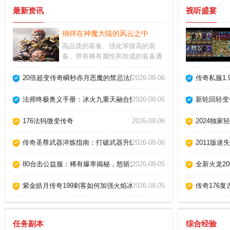
最新资讯
视听盛宴
徜徉在神魔大陆的风云之中
高品质的装备、强化等级高的装
备、带有稀有属性和加成的装备通
常都意味着较高的战斗力。万人战
场，占领城池，一直以来都是最刺
20倍超变传奇瞬秒赤月恶魔的禁忌法门！
2026-08-06
传奇私服1
激，最激烈的玩法。在游戏中寻找
属于自己的独特风格，并与其他玩
法师终极奥义手册：冰火九重天融合技秒杀赤月恶魔！
2026-08-06
新轮回轻变
家分享你的经验和见解。
176法犸微变传奇
2026-08-06
2024独
传奇圣尊武器淬炼指南：打破武器升级壁垒的终极秘术
2026-08-06
2011版迷
80合击公益服：稀有爆率揭秘，怒斩龙牙双神器掉落攻略！
2026-08-05
全新火龙2
紫金皓月传奇199刺客如何加强火焰冰！
2026-08-05
传奇176
任务副本
综合经验