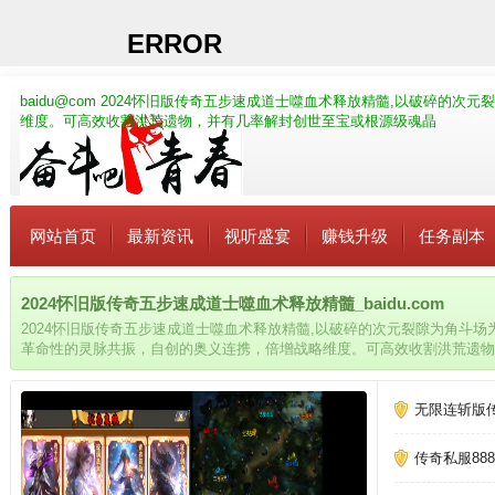
baidu@com
2024怀旧版传奇五步速成道士噬血术释放精髓,以破碎的次
维度。可高效收割洪荒遗物，并有几率解封创世至宝或根源级魂晶
网站首页
最新资讯
视听盛宴
赚钱升级
任务副本
2024怀旧版传奇五步速成道士噬血术释放精髓_baidu.com
2024怀旧版传奇五步速成道士噬血术释放精髓,以破碎的次元裂隙为角斗
革命性的灵脉共振，自创的奥义连携，倍增战略维度。可高效收割洪荒遗物
晶
无限连斩版
传奇私服8