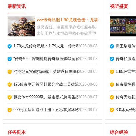
最新资讯
视听盛宴
zzz传奇私服1.90龙魂合击：龙魂合击，复古传奇巅
幽冥古墟、凌霄宝库静候征服夺取
太初圣物与永恒战甲核心突破重塑
灵根体系建立宗门即刻加入位面资
源战隐藏剧情解锁前提需完成特殊
1.79火龙传奇私服：1.79火龙，传奇私服的全新冒险之旅
2026-08-08
霸王别姬传
试炼或破译天碑引动天地异象
"传奇SF：深渊魔铠传奇碾压炼狱魔君的战略全集"
2026-08-08
传奇私服送
混沌纪元实战指南战士英雄逐日剑法精通
2026-08-08
1.85狂
176传奇刚开首区赶紧分辨战士英雄流星火雨。
2026-08-08
传奇属性强
超变传奇99999级、暴走模式急需圣战戒指50枚！
2026-08-07
传奇天地初
999元宝法师速成手册：五秒掌握冰咆哮精髓
2026-08-07
3.0冰凤
任务副本
综合经验