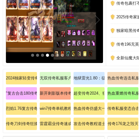
传奇包裹打
2025传奇
独家暗黑传
传奇196无
全新仙魔大
2024独家轻变传奇狂揍黄泉教主的步履？
无双传奇私服客户端：无双乱斗，秒速下载瞬间封神！
地狱雷光1.80：征服传奇私服中的地
热血传奇连击私
"复古合击180传奇速成指南：法师英雄魔法盾无敌抗伤秘籍！"
新开刺影版本传奇私服：刺影新开，等你体验
超变传奇2024、狂欢盛典爆率翻倍掉
热血重燃传奇私
烈焰1.76复古传奇: 烈焰重燃经典，再续1.76版本私服的终极争霸！
win7传奇单机教程
热血传奇仿盛大一对一叫玩家领悟战
传奇私服变态合
传奇刀剑传奇狂揍盘古魔神的战术。
雷霆霸业传奇速成宝典：法师雷电术碾压雷炎洞穴全解
攻击传奇教程道士如何怎样升高英雄
传奇176龙之毁灭