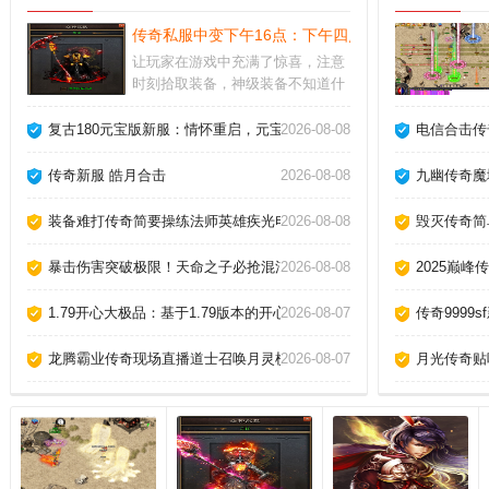
传奇私服中变下午16点：下午四点，传奇新纪元启程
让玩家在游戏中充满了惊喜，注意
时刻拾取装备，神级装备不知道什
么时候会掉落，这么好的机会千万
不要错过。深入理解游戏机制：熟
复古180元宝版新服：情怀重启，元宝交易，战友集结！
2026-08-08
电信合击传
悉游戏的规则、操作、角色、装备
和地图等。任务完成：任务是游戏
传奇新服 皓月合击
2026-08-08
九幽传奇魔
中获得经验和奖励的重要途径之
一。
装备难打传奇简要操练法师英雄疾光电影！
2026-08-08
毁灭传奇简
暴击伤害突破极限！天命之子必抢混沌玄晶！
2026-08-08
2025巅
1.79开心大极品：基于1.79版本的开心大极品传奇私服，让玩家在游
2026-08-07
传奇999
龙腾霸业传奇现场直播道士召唤月灵横扫祖玛教主！
2026-08-07
月光传奇贴